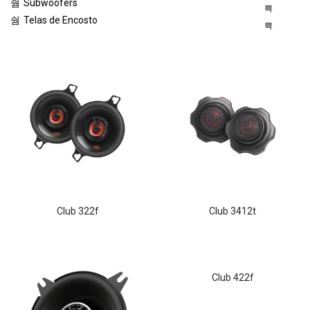
Subwoofers
Telas de Encosto
club 322f
club 3412t
club 422f