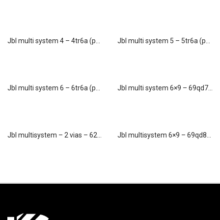
jbl multi system 4 – 4tr6a (par)
jbl multi system 5 – 5tr6a (par)
jbl multi system 6 – 6tr6a (par)
jbl multi system 6×9 – 69qd7ta (par)
jbl multisystem – 2 vias – 62v2a (par)
jbl multisystem 6×9 – 69qd8ta (par)