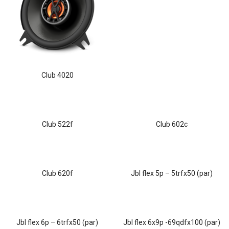
club 4020
club 522f
club 602c
club 620f
jbl flex 5p – 5trfx50 (par)
jbl flex 6p – 6trfx50 (par)
jbl flex 6x9p -69qdfx100 (par)