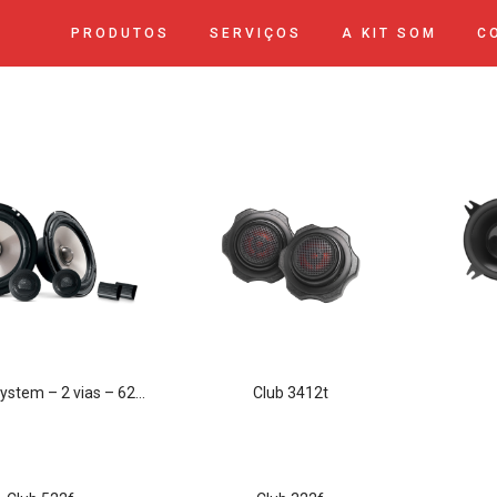
PRODUTOS
SERVIÇOS
A KIT SOM
C
stem – 2 vias – 62v2a (par)
club 3412t