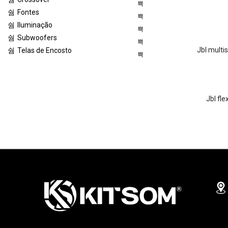
Fontes
Iluminação
Subwoofers
jbl multis
Telas de Encosto
jbl fl