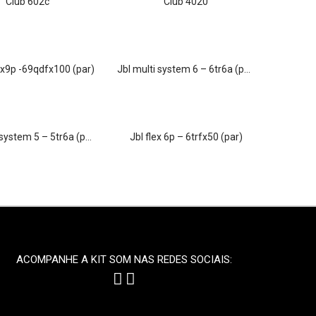
club 602c
club 4020
x 6x9p -69qdfx100 (par)
jbl multi system 6 – 6tr6a (par)
 system 5 – 5tr6a (par)
jbl flex 6p – 6trfx50 (par)
ACOMPANHE A KIT SOM NAS REDES SOCIAIS: