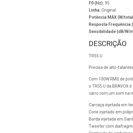
F0 (Hz):
95
Linha:
Original
Potência MÁX (W/total
Resposta Frequência 
Sensibilidade (dB/W/
DESCRIÇÃO
TR55 U
Precisa de alto-falantes
Com 100W RMS de potênc
o TR55 U da BRAVOX é u
carro com um som na 
Carcaça injetada em te
Cone injetado em polip
Borda injetada em San
Tweeter com diafragma