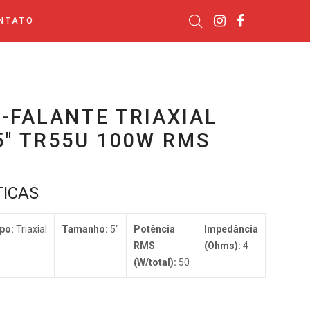
NTATO
-FALANTE TRIAXIAL
5″ TR55U 100W RMS
TICAS
po:
Triaxial
Tamanho:
5″
Potência
Impedância
RMS
(Ohms):
4
(W/total):
50