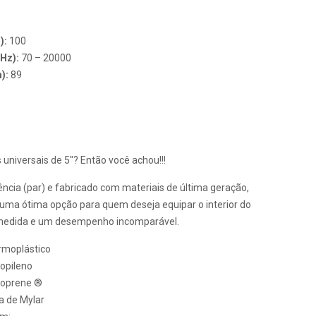
):
100
(Hz):
70 – 20000
m):
89
 universais de 5″? Então você achou!!!
ia (par) e fabricado com materiais de última geração,
ma ótima opção para quem deseja equipar o interior do
medida e um desempenho incomparável.
rmoplástico
ropileno
toprene ®
 de Mylar