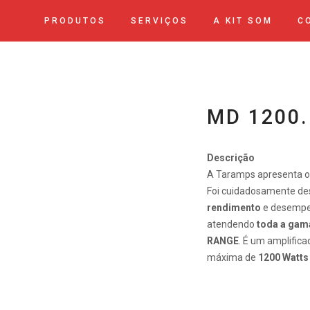
PRODUTOS
SERVIÇOS
A KIT SOM
C
MD 1200.
Descrição
A Taramps apresenta o
Foi cuidadosamente des
rendimento
e desempen
atendendo
toda a gam
RANGE
. É um amplific
máxima de
1200 Watt