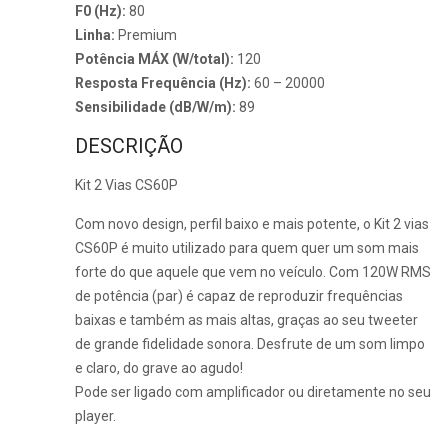
F0 (Hz):
80
Linha:
Premium
Potência MÁX (W/total):
120
Resposta Frequência (Hz):
60 – 20000
Sensibilidade (dB/W/m):
89
DESCRIÇÃO
Kit 2 Vias CS60P
Com novo design, perfil baixo e mais potente, o Kit 2 vias
CS60P é muito utilizado para quem quer um som mais
forte do que aquele que vem no veículo. Com 120W RMS
de potência (par) é capaz de reproduzir frequências
baixas e também as mais altas, graças ao seu tweeter
de grande fidelidade sonora. Desfrute de um som limpo
e claro, do grave ao agudo!
Pode ser ligado com amplificador ou diretamente no seu
player.