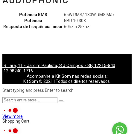
AUDIOPHONIC
Potência RMS
65W RMS/ 130W RMS Máx
Potência
NBR 10.303
Resposta de frequência linear
60hz a 25khz
R. Iara, 11 - Jardim Paulista, S.J Campos - SP, 12215-840
12 98240-1716
Acompanhe a Kit Som nas redes sociais:
Kit Som ® 2021 | Todos os direitos reservados.
Start typing and press Enter to search
View more
Shopping Cart