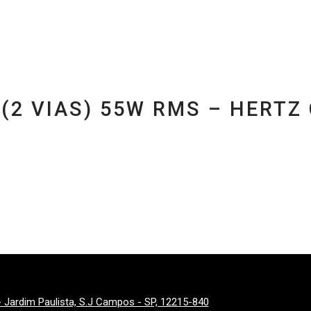
3 (2 VIAS) 55W RMS – HER
 - Jardim Paulista, S.J Campos - SP, 12215-840