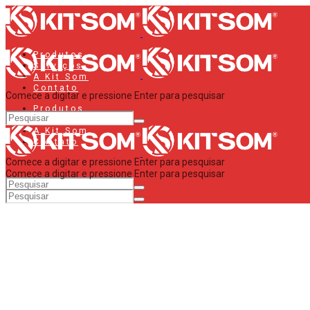
Produtos
Serviços
A Kit Som
Contato
Comece a digitar e pressione Enter para pesquisar
Produtos
Serviços
A Kit Som
Contato
Comece a digitar e pressione Enter para pesquisar
Comece a digitar e pressione Enter para pesquisar