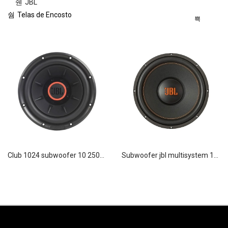
JBL
Telas de Encosto
club 1024 subwoofer 10 250w jbl
subwoofer jbl multisystem 12swms350